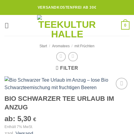
Zum
VERSANDKOSTENFREI AB 30€
Inhalt
springen
0
Start
/
Aromatees
/
mit Früchten
FILTER
Zur
BIO SCHWARZER TEE URLAUB IM
Wunschliste
ANZUG
hinzufügen
ab:
5,30
€
Enthält 7% MwSt.
zzgl.
Versand