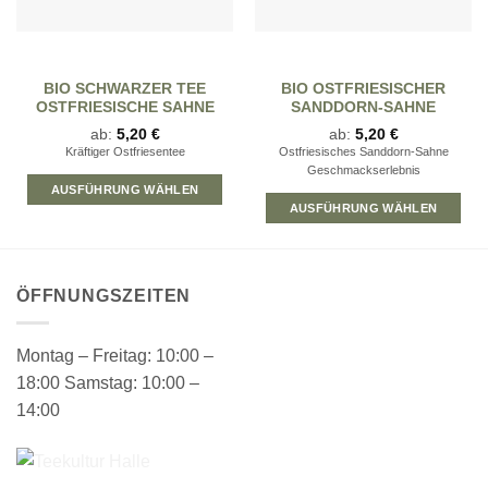
BIO SCHWARZER TEE
BIO OSTFRIESISCHER
OSTFRIESISCHE SAHNE
SANDDORN-SAHNE
ab:
5,20
€
ab:
5,20
€
Kräftiger Ostfriesentee
Ostfriesisches Sanddorn-Sahne
Geschmackserlebnis
AUSFÜHRUNG WÄHLEN
AUSFÜHRUNG WÄHLEN
Dieses
Produkt
weist
ÖFFNUNGSZEITEN
mehrere
Varianten
auf.
Montag – Freitag: 10:00 –
Die
18:00 Samstag: 10:00 –
Optionen
14:00
können
auf
der
Produktseite