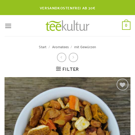
Zum
VERSANDKOSTENFREI AB 30€
Inhalt
springen
0
Start
/
Aromatees
/
mit Gewürzen
FILTER
Zur
Wunschliste
hinzufügen