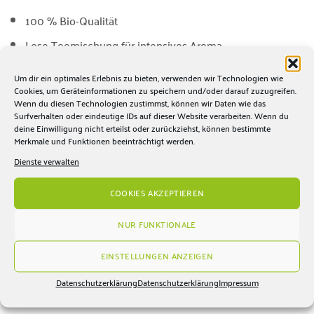
100 % Bio-Qualität
Lose Teemischung für intensives Aroma
Mit Ashwagandha, Kurkuma & Süßholz
Um dir ein optimales Erlebnis zu bieten, verwenden wir Technologien wie
Cookies, um Geräteinformationen zu speichern und/oder darauf zuzugreifen.
Exotisch-würzig mit fruchtiger Mandarinen-Note
Wenn du diesen Technologien zustimmst, können wir Daten wie das
Perfekt für entspannte Genussmomente
Surfverhalten oder eindeutige IDs auf dieser Website verarbeiten. Wenn du
deine Einwilligung nicht erteilst oder zurückziehst, können bestimmte
Merkmale und Funktionen beeinträchtigt werden.
🌿 Genuss wie im Orient
Dienste verwalten
Ob am Nachmittag zur Entspannung oder am Abend als
COOKIES AKZEPTIEREN
sanfter Begleiter – der Bio Früchtetee Perle des Orients
verzaubert mit seinem warmen, würzigen Charakter. Die
NUR FUNKTIONALE
harmonische Verbindung aus erdigen Wurzeln und
fruchtig-cremigen Nuancen entführt Sie auf eine
EINSTELLUNGEN ANZEIGEN
Genussreise in den Orient.
Datenschutzerklärung
Datenschutzerklärung
Impressum
🌱 Natürlich & unverfälscht