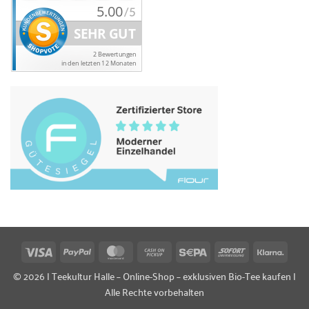
Visa
PayPal
MasterCard
Cash
Sepa
Sofort
Klarn
on
© 2026 | Teekultur Halle – Online-Shop – exklusiven Bio-Tee kaufen |
Pickup
Alle Rechte vorbehalten