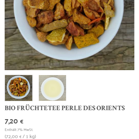
BIO FRÜCHTETEE PERLE DES ORIENTS
7,20
€
Enthält 7% MwSt.
(
72,00
/ 1 kg)
€